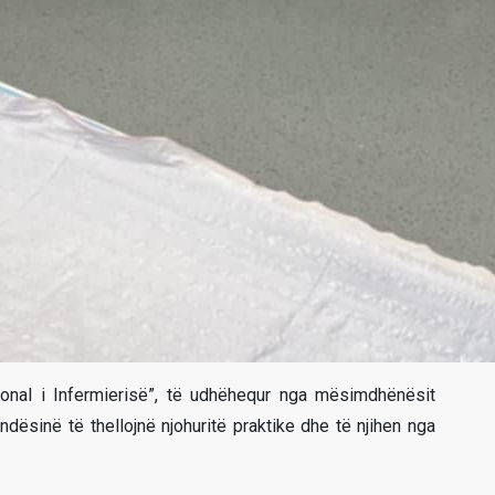
ional i Infermierisë”, të udhëhequr nga mësimdhënësit
dësinë të thellojnë njohuritë praktike dhe të njihen nga