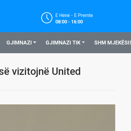
E Hënë - E Premte
08:00 - 16:00
GJIMNAZI
GJIMNAZI TIK
SHM MJEKËSI
ë vizitojnë United