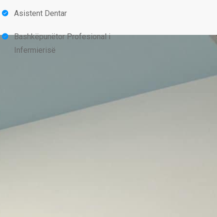
Asistent Dentar
Bashkëpunëtor Profesional i
Infermierisë