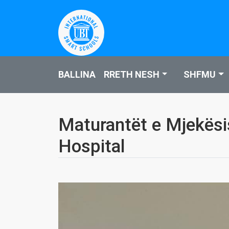
BALLINA
RRETH NESH
SHFMU
Maturantët e Mjekësis
Hospital