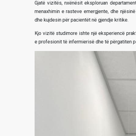
Gjatë vizitës, nxënësit eksploruan departament
menaxhimin e rasteve emergjente, dhe njësinë e
dhe kujdesin për pacientët në gjendje kritike.
Kjo vizitë studimore ishte një eksperiencë pra
e profesionit të infermierisë dhe të përgatiten 