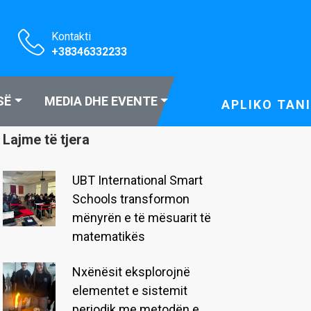
Kontakti
+38346332233
SË
MEDIA DHE EVENTE
APLIKO TANI
Lajme të tjera
UBT International Smart
Schools transformon
mënyrën e të mësuarit të
matematikës
Nxënësit eksplorojnë
elementet e sistemit
periodik me metodën e