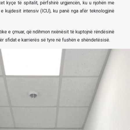
et kyçe të spitalit, përfshirë urgjencën, ku u njohën me
 kujdesit intensiv (ICU), ku panë nga afër teknologjinë
ktike e çmuar, që ndihmon nxënësit të kuptojnë rëndësinë
për sfidat e karrierës së tyre në fushën e shëndetësisë.