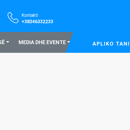
Kontakti
+38346332233
SË
MEDIA DHE EVENTE
APLIKO TANI