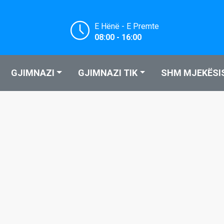
E Hënë - E Premte
08:00 - 16:00
GJIMNAZI
GJIMNAZI TIK
SHM MJEKËSI