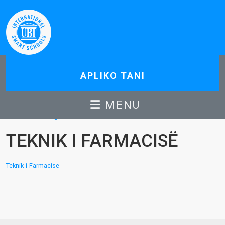
APLIKO TANI
MENU
Ballina
Programet
Teknik i Farmacisë
TEKNIK I FARMACISË
Teknik-i-Farmacise