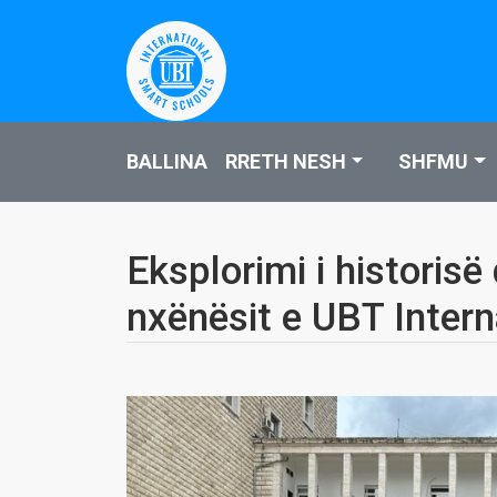
BALLINA
RRETH NESH
SHFMU
Eksplorimi i historisë
nxënësit e UBT Inter