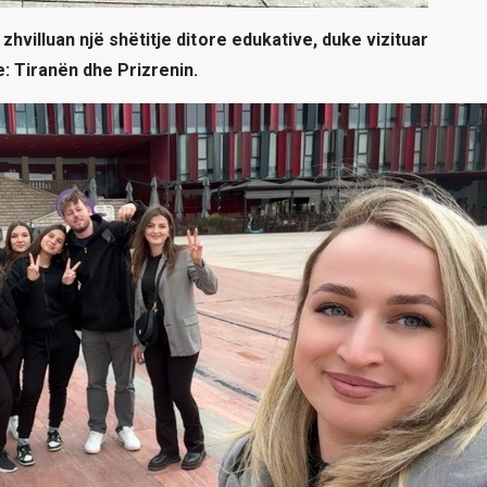
hvilluan një shëtitje ditore edukative, duke vizituar
: Tiranën dhe Prizrenin.