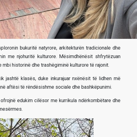
loronin bukuritë natyrore, arkitekturën tradicionale dhe
in me njohuritë kulturore. Mësimdhënësit shfrytëzuan
 mbi historinë dhe trashëgiminë kulturore të rajonit.
tik jashtë klasës, duke inkurajuar nxënësit të lidhen më
ojnë aftësi të rëndësishme sociale dhe bashkëpunimi.
ë ofrojnë edukim cilësor me kurrikula ndërkombëtare dhe
ë nesërmes.