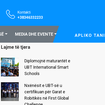
Kontakti
+38346332233
SË
MEDIA DHE EVENTE
APLIKO TANI
Lajme të tjera
Diplomojnë maturantët e
UBT International Smart
Schools
Nxënësit e UBT-së u
certifikuan për Garat e
Robitikës në First Global
Challenge