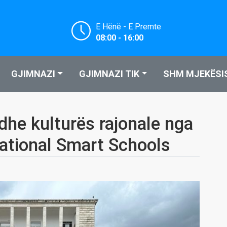
E Hënë - E Premte
08:00 - 16:00
GJIMNAZI
GJIMNAZI TIK
SHM MJEKËSI
 dhe kulturës rajonale nga
national Smart Schools