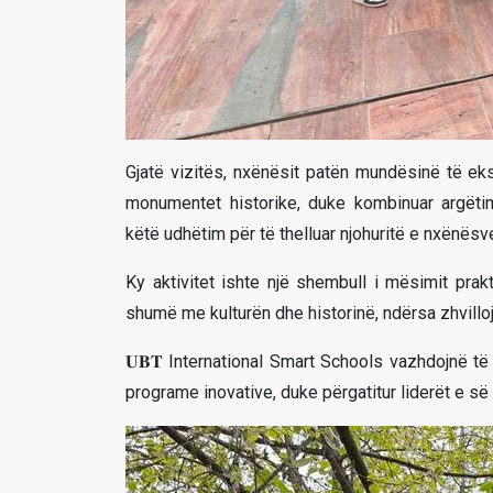
Gjatë vizitës, nxënësit patën mundësinë të eksp
monumentet historike, duke kombinuar argëtim
këtë udhëtim për të thelluar njohuritë e nxënësve
Ky aktivitet ishte një shembull i mësimit prak
shumë me kulturën dhe historinë, ndërsa zhvill
𝐔𝐁𝐓 International Smart Schools vazhdojnë t
programe inovative, duke përgatitur liderët e s