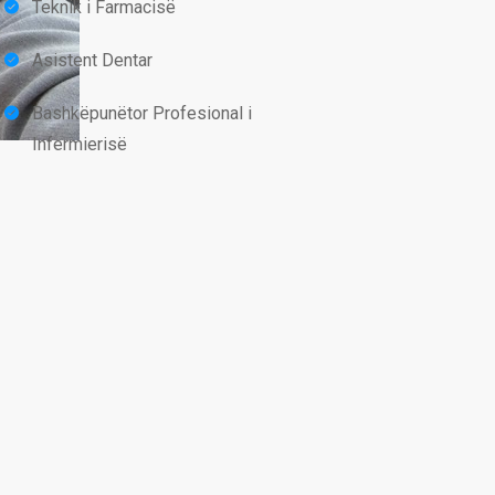
Teknik i Farmacisë
Asistent Dentar
Bashkëpunëtor Profesional i
Infermierisë