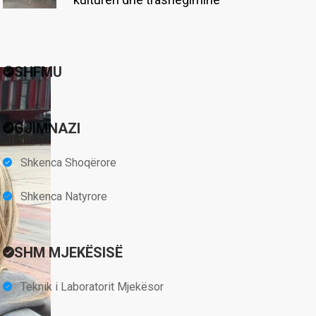
SHFMU
GJIMNAZI
Shkenca Shoqërore
Shkenca Natyrore
SHM MJEKËSISË
Teknik i Laboratorit Mjekësor