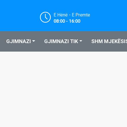
E Hënë - E Premte
08:00 - 16:00
GJIMNAZI
GJIMNAZI TIK
SHM MJEKËSI