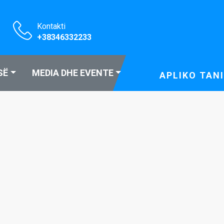
Kontakti
+38346332233
SË
MEDIA DHE EVENTE
APLIKO TANI